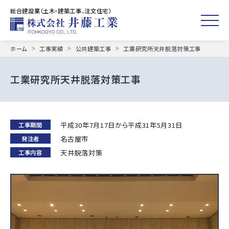
総合建設業（土木・建築工事、注文住宅）
toggle
Skip
>
>
>
ホーム
工事実績
公共建築工事
工業研究所天井脱落対策工事
to
content
工業研究所天井脱落対策工事
平成30年7月17日から平成31年5月31日
工事期間
名古屋市
発注者
天井脱落対策
工事内容