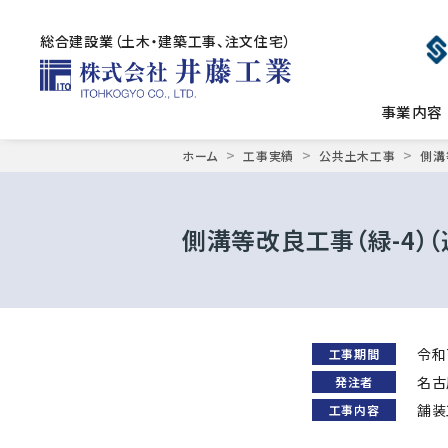
総合建設業（土木・建築工事、注文住宅）
事業内容
Skip
>
>
>
ホーム
工事実績
公共土木工事
側溝
to
content
側溝等改良工事（緑-4）（
令和
工事期間
名古
発注者
舗装
工事内容