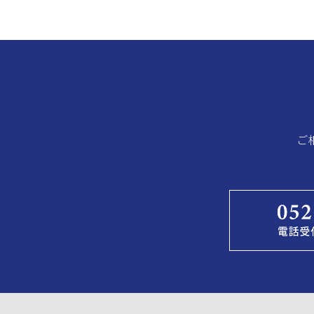
ゲ
ー
シ
ョ
ン
ご