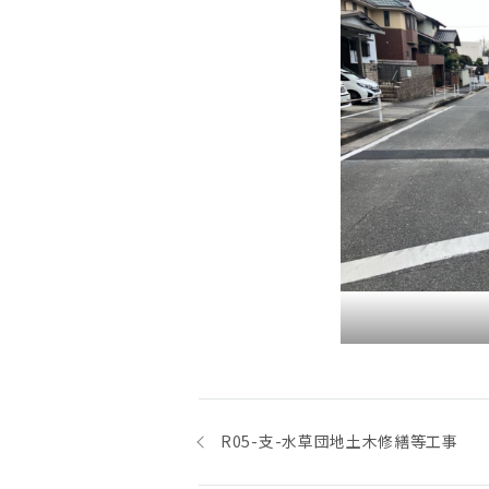
投
稿
R05-支-水草団地土木修繕等工事
ナ
ビ