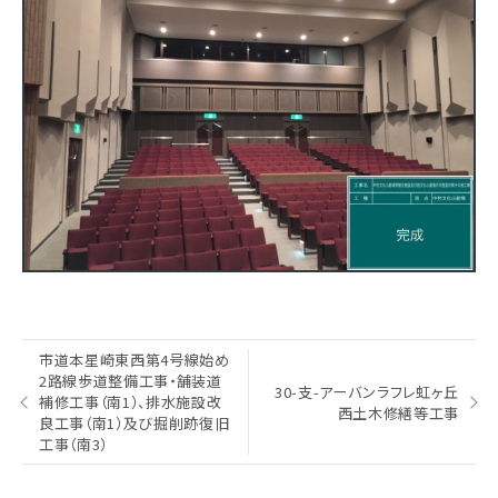
投
市道本星崎東西第4号線始め
稿
2路線歩道整備工事・舗装道
ナ
30-支-アーバンラフレ虹ヶ丘
補修工事（南1）、排水施設改
ビ
西土木修繕等工事
良工事（南1）及び掘削跡復旧
ゲ
工事（南3）
ー
シ
ョ