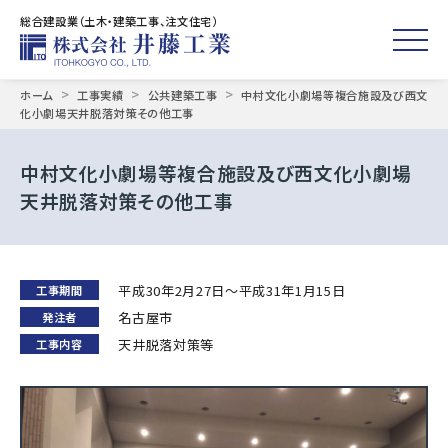
総合建設業（土木・建築工事、注文住宅）
toggle
Skip
>
>
>
ホーム
工事実績
公共建築工事
中村文化小劇場等複合施設及び西文
to
化小劇場天井脱落対策その他工事
content
中村文化小劇場等複合施設及び西文化小劇場
天井脱落対策その他工事
平成30年2月27日～平成31年1月15日
工事期間
名古屋市
発注者
天井脱落対策等
工事内容