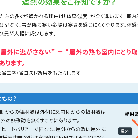
遮熱の効果を
ご存知ですか？
た方の多くが驚かれる理由は「体感温度」が全く違います。室内
は少なく、雪が降る寒い冬場は寒さを感じにくくなります。体
熱費が大幅に減少します。
屋外に逃がさない” ＋ “屋外の熱も室内にとり
あります。
な省エネ・省コスト効果をもたらします。
なもの？
外側からの輻射熱は外側に又内側からの輻射熱は
内外の熱移動を無くすことにあります。
プヒートバリアーで囲むと、屋外からの熱は屋外に
、同様室内側の熱は室内側に反射させることになり