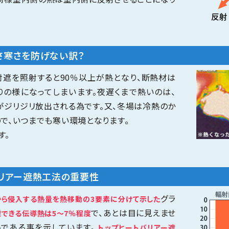
さ寒さを防げない訳？
射遮を照射すると90％以上が熱となり、断熱材は
りの様になってしまいます。夜遅くまで熱いのは、
がジリジリ放出される為です。又、冬場は冷熱のか
で、いつまでも寒い環境となります。
す。
バリアー遮熱工法の重要性
グラ
から侵入する熱量を熱移動の3要素に分けて示した
で、あとは目に見えませ
できる伝導熱は5～7％程度
熱である事を示しています。
トップヒートバリアー遮