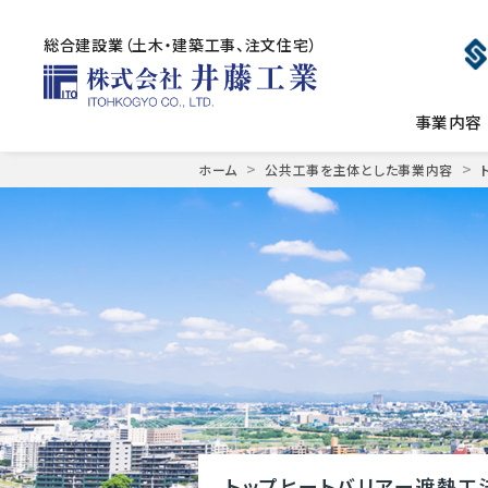
総合建設業（土木・建築工事、注文住宅）
事業内容
Skip
>
>
ホーム
公共工事を主体とした事業内容
to
content
トップヒートバリアー遮熱工