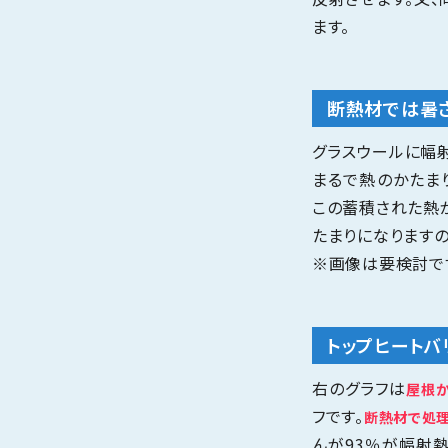
ます。
断熱材では暑
グラスウールに幅
まるで熱のかたま
この蓄積された熱
たまりになりますの
※画像は要検討で
トップヒート
右のグラフは
屋根
フです。
断熱材で処理
んが93％が幅射