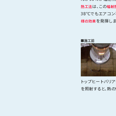
は、この
熱工法
幅射
38℃でもエアコ
を発揮しま
様の効果
トップヒートバリ
を照射すると、熱の