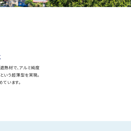
工
た遮熱材で、アルミ純度
ｍという超薄型を実現。
めています。